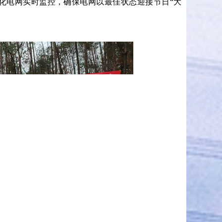
化电网实时监控，确保电网以最佳状态迎接节日“大