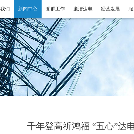
于我们
新闻中心
党群工作
廉洁达电
经营发展
服
千年登高祈鸿福 “五心”达