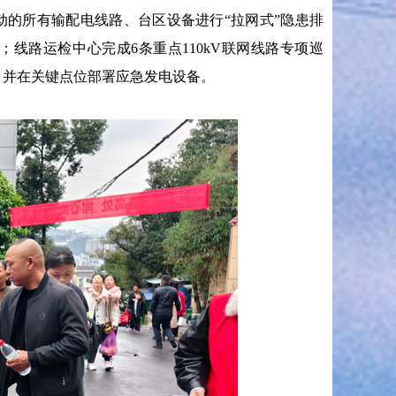
的所有输配电线路、台区设备进行“拉网式”隐患排
线路运检中心完成6条重点110kV联网线路专项巡
，并在关键点位部署应急发电设备。