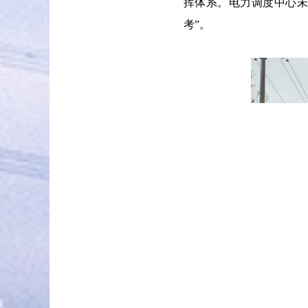
挥体系。电力调度中心未
考”。