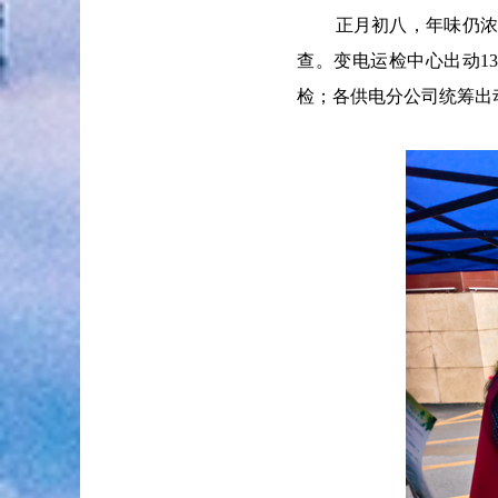
正月初八，年味仍浓。
查。变电运检中心出动1
检；各供电分公司统筹出