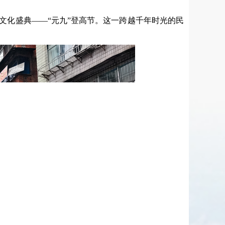
化盛典——“元九”登高节。这一跨越千年时光的民