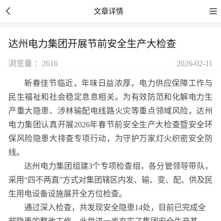


文章详情
达州电力集团开展节前安全生产大检查
浏览量 ：2616
2026-02-11
新春佳节临近，年味日益浓厚，电力供应保障工作与
民生福祉和社会稳定息息相关。为有效防范和化解电力生
产重大隐患、涉林输配电
线路火灾等重点领域风险，达州
电力集团认真开展2026年春节前安全生产大检查暨安全环
保风险隐患大排查专项行动，为守护万家灯火织密安全防
线。
达州电力集团组建3个专项检
查组，各分管领导带队，
采用“四不两直”方式对集团辖区内发、输、变、配、供及民
生用电设备设施展开全方位检查。
通过深入检查，共发现安全隐患14处，目前已完成全