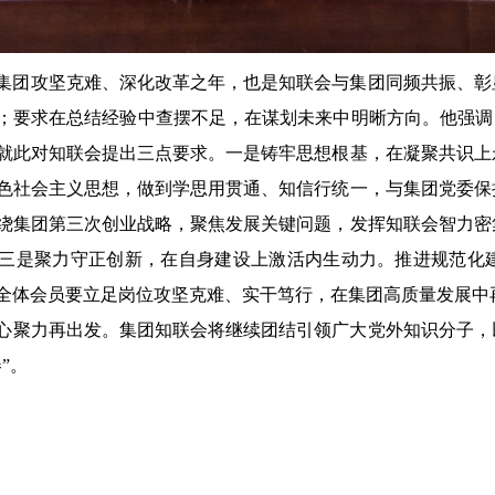
年是集团攻坚克难、深化改革之年，也是知联会与集团同频共振、
；要求在总结经验中查摆不足，在谋划未来中明晰方向。他强调，2
就此对知联会提出三点要求。一是铸牢思想根基，在凝聚共识上
色社会主义思想，做到学思用贯通、知信行统一，与集团党委保
绕集团第三次创业战略，聚焦发展关键问题，发挥知联会智力密
三是聚力守正创新，在自身建设上激活内生动力。推进规范化
全体会员要立足岗位攻坚克难、实干笃行，在集团高质量发展中
心聚力再出发。集团知联会将继续团结引领广大党外知识分子，
”。