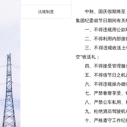
中秋、国庆假期将至
法规制度
集团纪委就节日期间有关
一、不得违规用公款
二、不得利用内部接
三、不得违规收送土
空”收送礼；
四、不得接受管理服
五、不得借节日之机
六、不得违规操办婚
七、严禁奢靡享受、
八、严禁公车私用、
九、杜绝酒后驾驶机
十、严格遵守工作纪