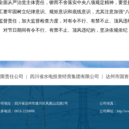
全面从严治党主体责任，锲而不舍落实中央八项规定精神，要坚
工要牢固树立纪律意识、规矩意识和底线意识，尤其注意加强“八
监督责任，加大监督检查力度，对有令不行、有禁不止、顶风违纪
。对节日期间有令不行、有禁不止、顶风违纪的，坚决依规依纪
有限责任公司
|
四川省水电投资经营集团有限公司
|
达州市国资
公司地址：四川省达州市通川区凤凰山北路2号
公司传真：
务电话：0818-2220008
公司网址：http://www