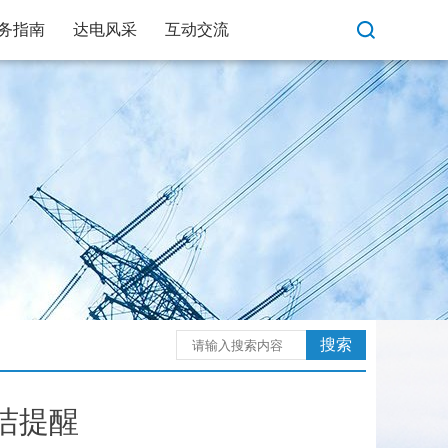
务指南
达电风采
互动交流
搜索
洁提醒