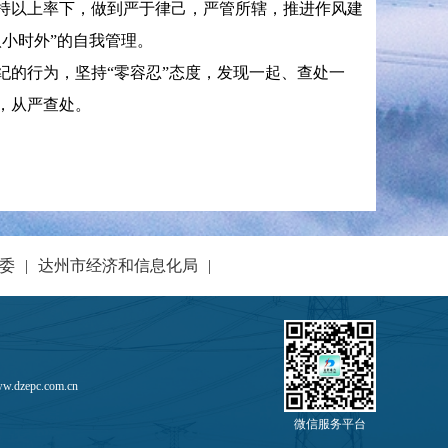
持以上率下，做到严于律己，严管所辖，推进作风建
小时外”的自我管理。
的行为，坚持“零容忍”态度，发现一起、查处一
，从严查处。
委
|
达州市经济和信息化局
|
.dzepc.com.cn
微信服务平台